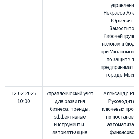
управления;
Некрасов Алек
Юрьевич —
Заместител
Рабочей группы
налогам и бюдж
при Уполномоче
по защите пр
предпринимател
городе Москв
12.02.2026
Управленческий учет
Александр Ры
10:00
для развития
Руководител
бизнеса: тренды,
ключевых проек
эффективные
по постановке
инструменты,
автоматизаци
автоматизация
финансового