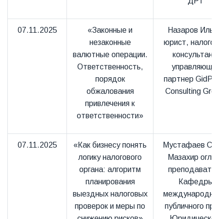
ДРТ
07.11.2025
«Законные и
Назаров Илья
незаконные
юрист, налого
валютные операции.
консультант
Ответственность,
управляющи
порядок
партнер GidPr
обжалования
Consulting Gro
привлечения к
ответственности»
07.11.2025
«Как бизнесу понять
Мустафаев Са
логику налогового
Мазахир оглы
органа: алгоритм
преподавате
планирования
Кафедры
выездных налоговых
международно
проверок и меры по
публичного пр
снижению рисков»
Юридическог