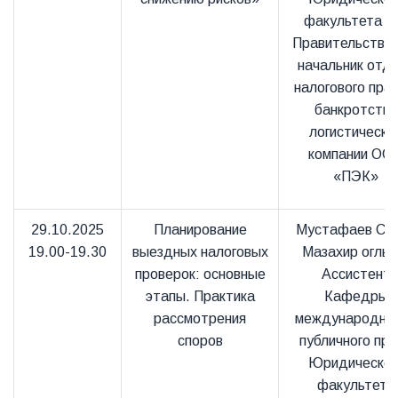
факультета п
Правительстве 
начальник отд
налогового прав
банкротства
логистическо
компании ОО
«ПЭК»
29.10.2025
Планирование
Мустафаев Са
19.00-19.30
выездных налоговых
Мазахир оглы
проверок: основные
Ассистент
этапы. Практика
Кафедры
рассмотрения
международног
споров
публичного пр
Юридическог
факультета