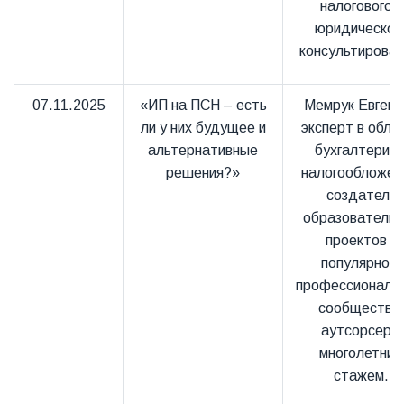
налогового и
юридическог
консультирован
07.11.2025
«ИП на ПСН – есть
Мемрук Евгени
ли у них будущее и
эксперт в обла
альтернативные
бухгалтерии 
решения?»
налогообложен
создатель
образователь
проектов и
популярного
профессиональн
сообщества
аутсорсер с
многолетним
стажем.