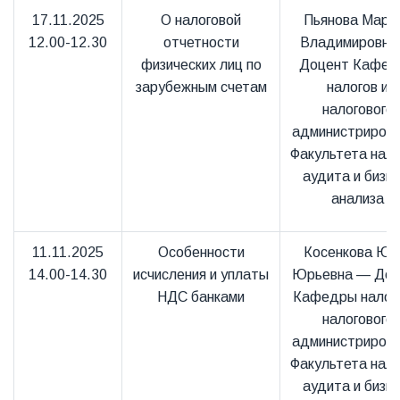
17.11.2025
О налоговой
Пьянова Мари
12.00-12.30
отчетности
Владимировна
физических лиц по
Доцент Кафед
зарубежным счетам
налогов и
налогового
администриров
Факультета нало
аудита и бизне
анализа
11.11.2025
Особенности
Косенкова Юл
14.00-14.30
исчисления и уплаты
Юрьевна — Доц
НДС банками
Кафедры налого
налогового
администриров
Факультета нало
аудита и бизне