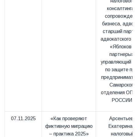
налогового
консалтинга 
сопровожден
бизнеса, адвок
старший партн
адвокатского б
«Яблоков и
партнеры»,
управляющий б
по защите пр
предпринимате
Самарского
отделения ОП
РОССИИ.
07.11.2025
«Как проверяют
Арсентьева
фиктивную миграцию
Екатерина –
– практика 2025»
налоговый