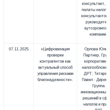
консультант, ч
палаты налого
консультантов 
руководител
аутсорсингов
компании.
07.11.2025
«Цифровизация
Орлова Юлия
проверки
Партнер, Груп
контрагентов как
корпоративно
актуальный способ
налогообложен
управления рисками
ДРТ; Титарен
благонадежности».
Павел - Директ
Группа
инновационных 
решений в сфе
налогов и прав