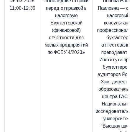
26.03.2026
«Последние штрихи
Попова Елен
11:00-12:30
перед отправкой в
Павловна — к.э.
налоговую
налоговый
Бухгалтерской
консультант
(финансовой)
профессиональ
отчётности для
бухгалтер,
малых предприятий
аттестованн
по ФСБУ 4/2023»
преподавате
Института про
бухгалтеров 
аудиторов Росс
Зам. директо
образовательн
центра ГАСИ
Национальног
исследовательс
университет
"Высшая шко