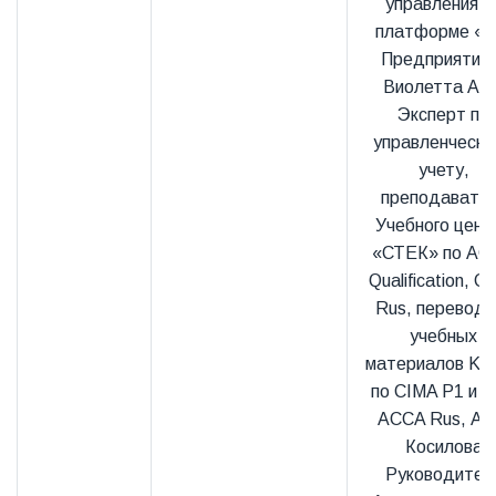
управления н
платформе «1
Предприятие
Виолетта Акс
Эксперт по
управленческо
учету,
преподавате
Учебного цент
«СТЕК» по AC
Qualification, C
Rus, переводч
учебных
материалов Kap
по CIMA P1 и P
ACCA Rus, Ан
Косилова
Руководител