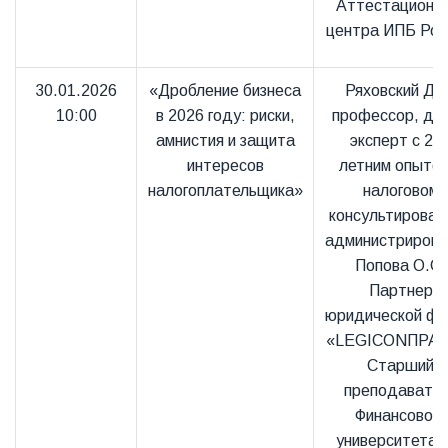
Аттестационно
центра ИПБ Рос
30.01.2026
«Дробление бизнеса
Ряховский Д.
10:00
в 2026 году: риски,
профессор, д.э.
амнистия и защита
эксперт с 20
интересов
летним опытом
налогоплательщика»
налоговом
консультирован
администрирова
Попова О.С.
Партнер
юридической ф
«LEGICONПРАВ
Старший
преподавате
Финансового
университета 