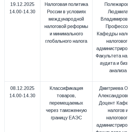
19.12.2025
Налоговая политика
Полежарова
14.00-14.30
России в условиях
Людмила
международной
Владимировна
налоговой реформы
Профессор
и минимального
Кафедры налого
глобального налога
налогового
администриров
Факультета нало
аудита и бизне
анализа
08.12.2025
Классификация
Дмитриева Оль
14.00-14.30
товаров,
Александровн
перемещаемых
Доцент Кафед
через таможенную
налогов и
границу ЕАЭС
налогового
администриров