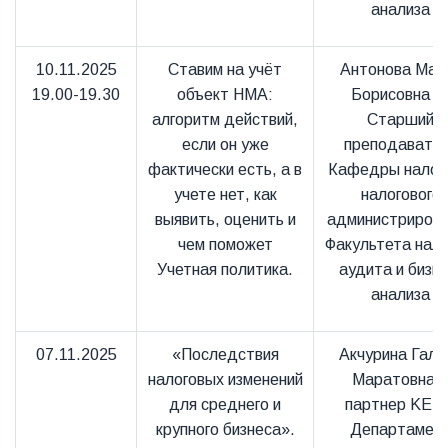
анализа
10.11.2025
Ставим на учёт
Антонова Мар
19.00-19.30
объект НМА:
Борисовна 
алгоритм действий,
Старший
если он уже
преподавате
фактически есть, а в
Кафедры налого
учете нет, как
налогового
выявить, оценить и
администриров
чем поможет
Факультета нало
Учетная политика.
аудита и бизне
анализа
07.11.2025
«Последствия
Акчурина Гали
налоговых изменений
Маратовна 
для среднего и
партнер KEPT
крупного бизнеса».
Департамен