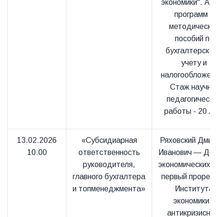
экономики". Ав
программ и
методически
пособий по
бухгалтерско
учету и
налогообложен
Стаж научно
педагогическ
работы - 20 ле
13.02.2026
«Субсидиарная
Ряховский Дмит
10:00
ответственность
Иванович — До
руководителя,
экономических н
главного бухгалтера
первый прорек
и топменеджмента»
Института
экономики и
антикризисно