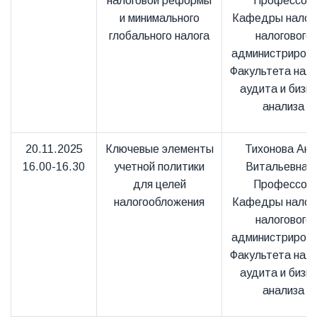
налоговой реформы
Профессор
и минимального
Кафедры налого
глобального налога
налогового
администриров
Факультета нало
аудита и бизне
анализа
20.11.2025
Ключевые элементы
Тихонова Анн
16.00-16.30
учетной политики
Витальевна 
для целей
Профессор
налогообложения
Кафедры налого
налогового
администриров
Факультета нало
аудита и бизне
анализа