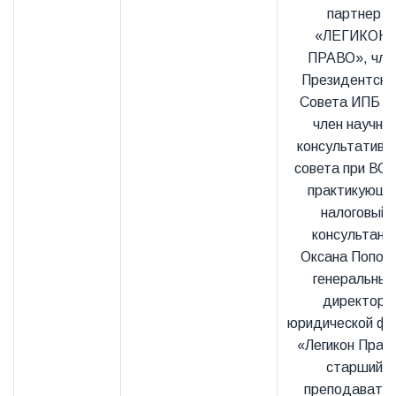
партнер
«ЛЕГИКОН-
ПРАВО», чле
Президентско
Совета ИПБ М
член научно-
консультативн
совета при ВС 
практикующи
налоговый
консультант
Оксана Попова
генеральный
директор
юридической ф
«Легикон Прав
старший
преподавате