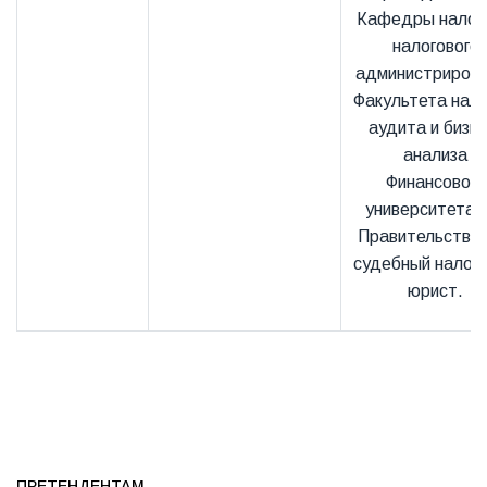
Кафедры налого
налогового
администриров
Факультета нало
аудита и бизне
анализа
Финансового
университета 
Правительстве 
судебный налог
юрист.
ПРЕТЕНДЕНТАМ