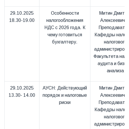
29.10.2025
Особенности
Митин Дмитр
18.30-19.00
налогообложения
Алексеевич 
НДС с 2026 года. К
Преподавате
чему готовиться
Кафедры налого
бухгалтеру.
налогового
администриров
Факультета нало
аудита и бизне
анализа
29.10.2025
АУСН: Действующий
Митин Дмитр
13.30- 14.00
порядок и налоговые
Алексеевич 
риски
Преподавате
Кафедры налого
налогового
администриров