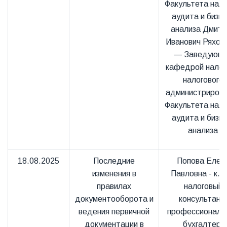
Факультета нало
аудита и бизне
анализа Дмитр
Иванович Ряхов
— Заведующ
кафедрой налог
налогового
администриров
Факультета нало
аудита и бизне
анализа
18.08.2025
Последние
Попова Елен
изменения в
Павловна - к.э.
правилах
налоговый
документооборота и
консультант
ведения первичной
профессиональ
документации в
бухгалтер,