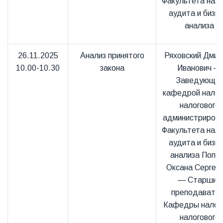
Факультета нало
аудита и бизне
анализа
26.11.2025
Анализ принятого
Ряховский Дмит
10.00-10.30
закона
Иванович —
Заведующи
кафедрой налог
налогового
администриров
Факультета нало
аудита и бизне
анализа Попо
Оксана Сергее
— Старший
преподавате
Кафедры налого
налогового