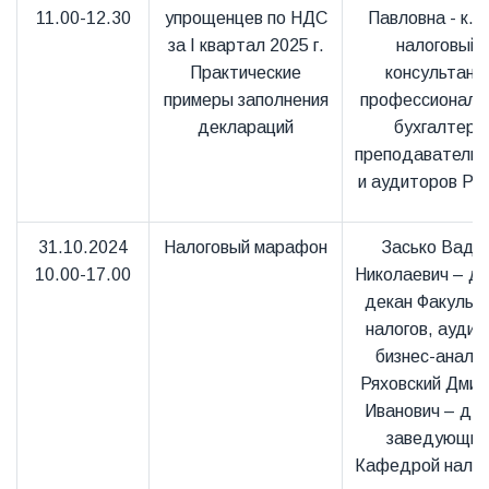
11.00-12.30
упрощенцев по НДС
Павловна - к.э.
за I квартал 2025 г.
налоговый
Практические
консультант
примеры заполнения
профессиональ
деклараций
бухгалтер,
преподаватель
и аудиторов Ро
31.10.2024
Налоговый марафон
Засько Вади
10.00-17.00
Николаевич – д.э
декан Факульт
налогов, аудит
бизнес-анали
Ряховский Дмит
Иванович – д.э.
заведующий
Кафедрой налог