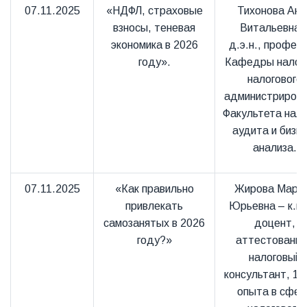
07.11.2025
«НДФЛ, страховые
Тихонова Анн
взносы, теневая
Витальевна 
экономика в 2026
д.э.н., профес
году».
Кафедры налого
налогового
администриров
Факультета нало
аудита и бизне
анализа.
07.11.2025
«Как правильно
Жирова Мари
привлекать
Юрьевна – к.ю.
самозанятых в 2026
доцент,
году?»
аттестованн
налоговый
консультант, 17
опыта в сфер