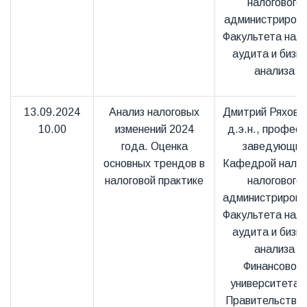
налогового
администриров
Факультета нало
аудита и бизне
анализа
13.09.2024
Анализ налоговых
Дмитрий Ряховск
10.00
изменений 2024
д.э.н., професс
года. Оценка
заведующий
основных трендов в
Кафедрой налог
налоговой практике
налогового
администрирова
Факультета нало
аудита и бизне
анализа
Финансового
университета 
Правительстве 