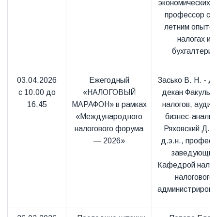
экономических н
профессор с 2
летним опытом
налогах и
бухгалтерии
03.04.2026
Ежегодный
Засько В. Н. - д.
с 10.00 до
«НАЛОГОВЫЙ
декан Факульт
16.45
МАРАФОН» в рамках
налогов, аудит
«Международного
бизнес-анализ
налогового форума
Ряховский Д. И
— 2026»
д.э.н., професс
заведующий
Кафедрой налог
налогового
администрирова