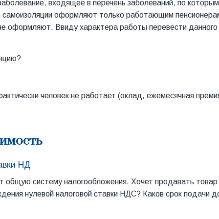
 заболевание, входящее в перечень заболеваний, по которы
о самоизоляции оформляют только работающим пенсионерам
не оформляют. Ввиду характера работы перевести данного 
ляцию?
фактически человек не работает (оклад, ежемесячная преми
оимость
авки НД
яет общую систему налогообложения. Хочет продавать товар
дения нулевой налоговой ставки НДС? Каков срок подачи д