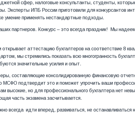
юджетной сфер, налоговые консультанты, студенты, которы
ры. Эксперты ИПБ России приготовили для конкурсантов ин
кже умение применять нестандартные подходы.
ших партнеров. Конкурс – это всегда праздник! Мы надеем
и открывает аттестацию бухгалтеров на соответствие 8 к
артом, мы стремились показать всю многогранность бухгал
буются значительные усилия и опыт.
лтеры, составляющие консолидированную финансовую отчетн
по МСФО подтвердит это и поможет упрочить ваши професси
там высокие, но для профессионального бухгалтера нет нев
щая часть экзамена заcчитывается.
важно всегда идти вперед, развиваться, не останавливаться