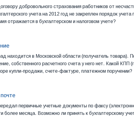
договору добровольного страхования работников от несчас
хгалтерского учета на 2012 год не закреплен порядок учета
мия отражается в бухгалтерском и налоговом учете?
ение
лад находится в Московской области (получатель товара). 
ие, собственного расчетного счета у него нет. Какой КПП (
воре купли-продажи, счете-фактуре, платежном поручении?
 почте
ередал первичные учетные документы по факсу (электронно
и более месяца. Возможно ли принять к бухгалтерскому уче