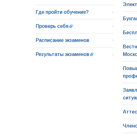
Элект
Где пройти обучение?
Бухга
Проверь себя
Беспл
Расписание экзаменов
Вестн
Результаты экзаменов
Моско
Повы
профе
Заявл
ситу
Аттес
Членс